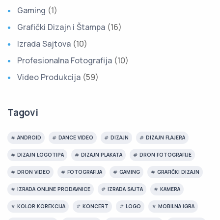
Gaming
(1)
Grafički Dizajn i Štampa
(16)
Izrada Sajtova
(10)
Profesionalna Fotografija
(10)
Video Produkcija
(59)
Tagovi
ANDROID
DANCE VIDEO
DIZAJN
DIZAJN FLAJERA
DIZAJN LOGOTIPA
DIZAJN PLAKATA
DRON FOTOGRAFIJE
DRON VIDEO
FOTOGRAFIJA
GAMING
GRAFIČKI DIZAJN
IZRADA ONLINE PRODAVNICE
IZRADA SAJTA
KAMERA
KOLOR KOREKCIJA
KONCERT
LOGO
MOBILNA IGRA