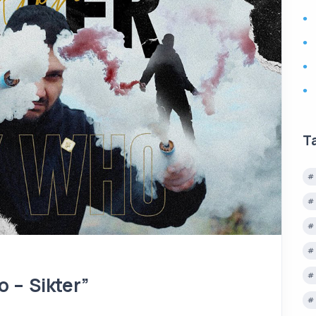
T
 – Sikter”