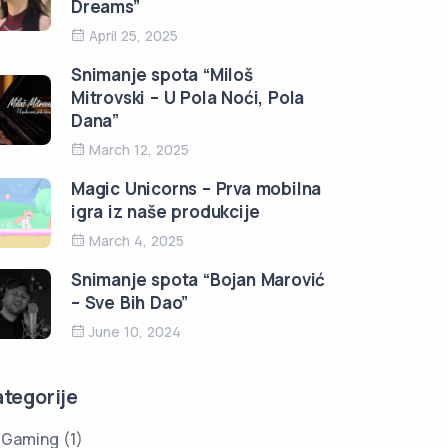
Dreams”
April 25, 2025
Snimanje spota “Miloš
Mitrovski – U Pola Noći, Pola
Dana”
March 12, 2025
Magic Unicorns – Prva mobilna
igra iz naše produkcije
March 4, 2025
Snimanje spota “Bojan Marović
– Sve Bih Dao”
June 10, 2024
ategorije
Gaming
(1)