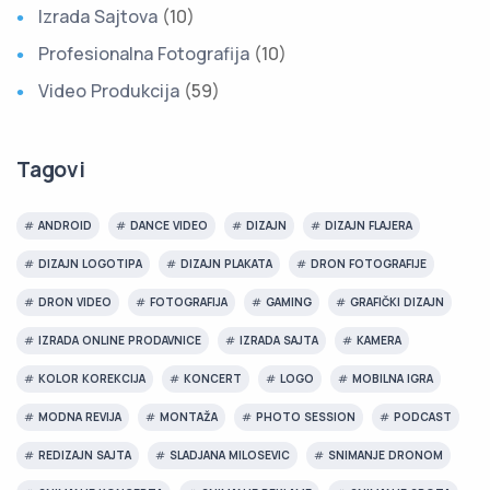
Izrada Sajtova
(10)
Profesionalna Fotografija
(10)
Video Produkcija
(59)
Tagovi
ANDROID
DANCE VIDEO
DIZAJN
DIZAJN FLAJERA
DIZAJN LOGOTIPA
DIZAJN PLAKATA
DRON FOTOGRAFIJE
DRON VIDEO
FOTOGRAFIJA
GAMING
GRAFIČKI DIZAJN
IZRADA ONLINE PRODAVNICE
IZRADA SAJTA
KAMERA
KOLOR KOREKCIJA
KONCERT
LOGO
MOBILNA IGRA
MODNA REVIJA
MONTAŽA
PHOTO SESSION
PODCAST
REDIZAJN SAJTA
SLADJANA MILOSEVIC
SNIMANJE DRONOM