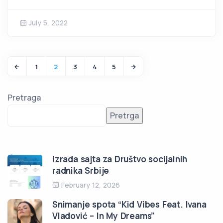
July 5, 2022
1
2
3
4
5
Pretraga
Pretrga
Izrada sajta za Društvo socijalnih
radnika Srbije
February 12, 2026
Snimanje spota “Kid Vibes Feat. Ivana
Vladović – In My Dreams”