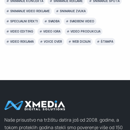
SNIMANJE KONCERTA
SNIMANJE REKLAME
SNIMANJE SPOTA
SNIMANJE VIDEO REKLAME
SNIMANJE ZVUKA
SPECIJALNI EFEKTI
SVADBA
SVADBENI VIDEO
VIDEO EDITING
VIDEO IGRA
VIDEO PRODUKCIJA
VIDEO REKLAMA
VOICE OVER
WEB DIZAJN
ŠTAMPA
Naše prisustvo na tržištu datira još od 2008. godine, a
tokom proteklih godina stekli smo poverenje više od 150