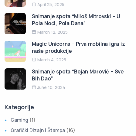
April 25, 2025
Snimanje spota “Miloš Mitrovski – U
Pola Noći, Pola Dana”
March 12, 2025
Magic Unicorns – Prva mobilna igra iz
naše produkcije
March 4, 2025
Snimanje spota “Bojan Marović – Sve
Bih Dao”
June 10, 2024
Kategorije
Gaming
(1)
Grafički Dizajn i Štampa
(16)