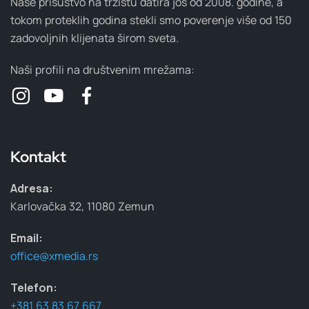
Naše prisustvo na tržištu datira još od 2008. godine, a
tokom proteklih godina stekli smo poverenje više od 150
zadovoljnih klijenata širom sveta.
Naši profili na društvenim mrežama:
Kontakt
Adresa:
Karlovačka 32, 11080 Zemun
Email:
office@xmedia.rs
Telefon:
+381 63 83 67 667